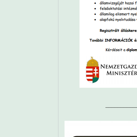
__________