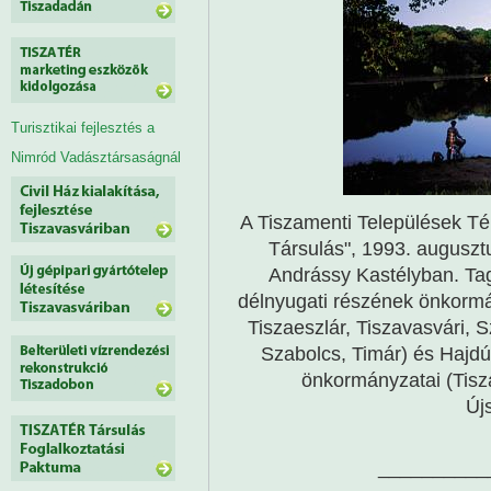
Turisztikai fejlesztés a
Nimród Vadásztársaságnál
A Tiszamenti Települések Té
Társulás", 1993. auguszt
Andrássy Kastélyban. Ta
délnyugati részének önkormá
Tiszaeszlár, Tiszavasvári,
Szabolcs, Timár) és Hajd
önkormányzatai (Tisz
Új
__________