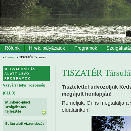
Ugrás a tartalomra
Rólunk
Hírek, pályázatok
Programok
Szolgáltatá
Címlap
TISZATÉR Társulás
TISZATÉR Társulá
MEGVALÓSÍTÁS
ALATT LÉVŐ
PROGRAMOK
Vasvári Helyi Közösség
Tisztelettel üdvözöljük Ked
megújult honlapján!
(CLLD)
Reméljük, Ön is megtalálja a
oldalainkon!