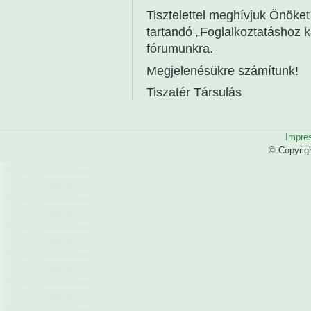
Tisztelettel meghívjuk Önöket
tartandó „Foglalkoztatáshoz 
fórumunkra.
Megjelenésükre számítunk!
Tiszatér Társulás
Impre
© Copyrig