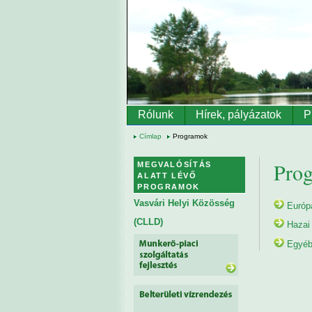
Ugrás a tartalomra
Rólunk
Hírek, pályázatok
P
Címlap
Programok
Pro
MEGVALÓSÍTÁS
ALATT LÉVŐ
PROGRAMOK
Vasvári Helyi Közösség
Európ
(CLLD)
Hazai
Egyéb