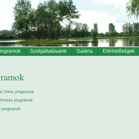
rogramok
Szolgáltatásaink
Galéria
Elérhetőségek
gramok
ai Uniós programok
 forrású programok
 programok