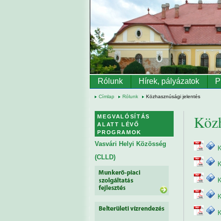
Ugrás a tartalomra
Rólunk
Hírek, pályázatok
P
Címlap
Rólunk
Közhasznúsági jelentés
Közh
MEGVALÓSÍTÁS
ALATT LÉVŐ
PROGRAMOK
Vasvári Helyi Közösség
K
(CLLD)
K
K
K
K