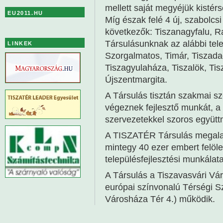
mellett saját megyéjük kistérs
EU2011.HU
Míg észak felé 4 új, szabolcs
következők: Tiszanagyfalu, R
Társulásunknak az alábbi tel
LINKEK
Szorgalmatos, Timár, Tiszada
Tiszagyulaháza, Tiszalök, Tis
Újszentmargita.
A Társulás tisztán szakmai sz
végeznek fejlesztő munkát, a t
szervezetekkel szoros együt
A TISZATÉR Társulás megalak
mintegy 40 ezer embert felölel
településfejlesztési munkálata
A Társulás a Tiszavasvári V
európai színvonalú Térségi S
Városháza Tér 4.) működik.