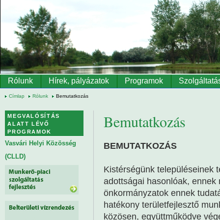
Ugrás a tartalomra
Rólunk
Hírek, pályázatok
Programok
Szolgáltatá
Címlap
Rólunk
Bemutatkozás
Bemutatkozás
MEGVALÓSÍTÁS
ALATT LÉVŐ
PROGRAMOK
Vasvári Helyi Közösség
BEMUTATKOZÁS
(CLLD)
Kistérségünk településeinek 
adottságai hasonlóak, ennek 
önkormányzatok ennek tudatá
hatékony területfejlesztő mu
közösen, együttműködve végez