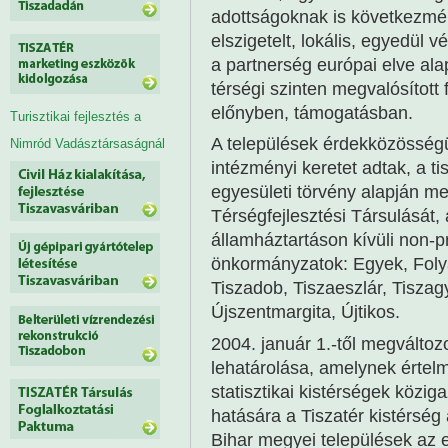
adottságoknak is következmén
elszigetelt, lokális, egyedül v
a partnerség európai elve ala
térségi szinten megvalósított
előnyben, támogatásban.
Turisztikai fejlesztés a
A települések érdekközösség
Nimród Vadásztársaságnál
intézményi keretet adtak, a t
egyesületi törvény alapján me
Térségfejlesztési Társulását
államháztartáson kívüli non-pr
önkormányzatok: Egyek, Folyá
Tiszadob, Tiszaeszlár, Tiszag
Újszentmargita, Újtikos.
2004. január 1.-től megváltozot
lehatárolása, amelynek értelm
statisztikai kistérségek közig
hatására a Tiszatér kistérsé
Bihar megyei települések az