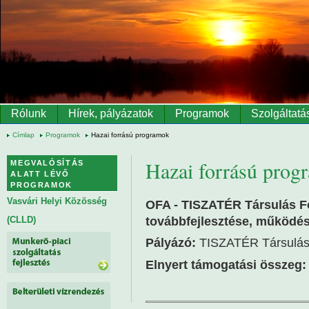
Ugrás a tartalomra
Rólunk
Hírek, pályázatok
Programok
Szolgáltatá
Címlap
Programok
Hazai forrású programok
Hazai forrású prog
MEGVALÓSÍTÁS
ALATT LÉVŐ
PROGRAMOK
Vasvári Helyi Közösség
OFA - TISZATÉR Társulás F
továbbfejlesztése, működés
(CLLD)
Pályázó:
TISZATÉR Társulá
Elnyert támogatási összeg: