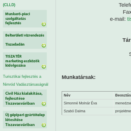
Telef
(CLLD)
Fax
e-mail:
t
Tár
Munkatársak:
Turisztikai fejlesztés a
Nimród Vadásztársaságnál
Név
Beosztás
Simonné Molnár Éva
menedzs
Szabó Dalma
projektm