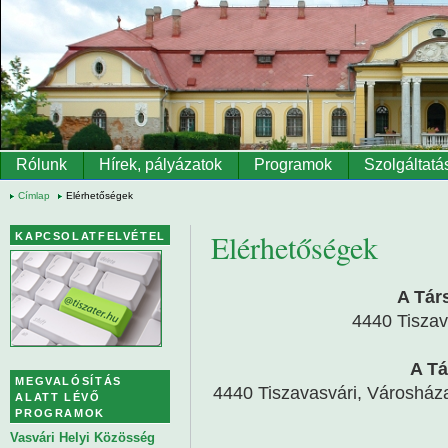
Ugrás a tartalomra
Rólunk
Hírek, pályázatok
Programok
Szolgáltatá
Címlap
Elérhetőségek
Elérhetőségek
KAPCSOLATFELVÉTEL
A Tár
4440 Tiszav
A Tá
MEGVALÓSÍTÁS
4440 Tiszavasvári, Városháza 
ALATT LÉVŐ
PROGRAMOK
Vasvári Helyi Közösség