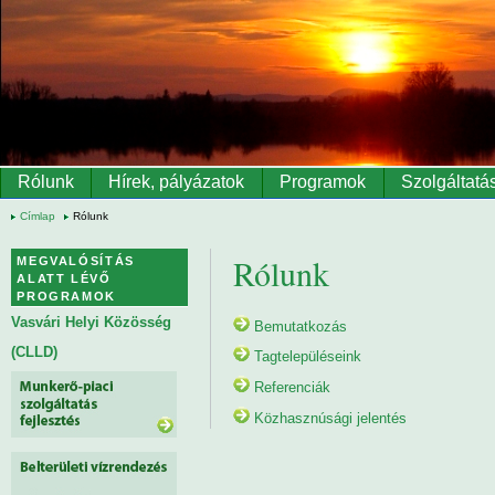
Ugrás a tartalomra
Rólunk
Hírek, pályázatok
Programok
Szolgáltatá
Címlap
Rólunk
Rólunk
MEGVALÓSÍTÁS
ALATT LÉVŐ
PROGRAMOK
Vasvári Helyi Közösség
Bemutatkozás
(CLLD)
Tagtelepüléseink
Referenciák
Közhasznúsági jelentés