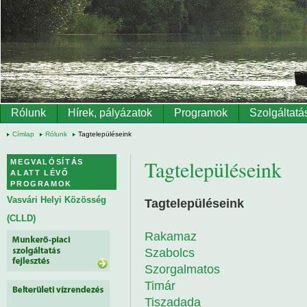
Ugrás a tartalomra
Rólunk
Hírek, pályázatok
Programok
Szolgáltatá
Címlap
Rólunk
Tagtelepüléseink
Tagtelepüléseink
MEGVALÓSÍTÁS
ALATT LÉVŐ
PROGRAMOK
Vasvári Helyi Közösség
Tagtelepüléseink
(CLLD)
Rakamaz
Szabolcs
Szorgalmatos
Timár
Tiszadada