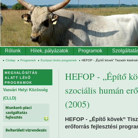
Ugrás a tartalomra
Rólunk
Hírek, pályázatok
Programok
Szolgáltatá
Címlap
Programok
Európai Uniós programok
HEFOP - „Építő kövek” Tiszatér kistérsé
HEFOP - „Építő köv
MEGVALÓSÍTÁS
ALATT LÉVŐ
PROGRAMOK
szociális humán erő
Vasvári Helyi Közösség
(CLLD)
(2005)
HEFOP - „Építő kövek” Tisz
erőforrás fejlesztési progr