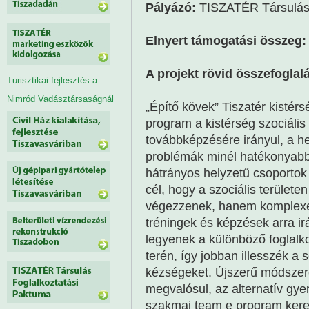
Pályázó:
TISZATÉR Társulá
Elnyert támogatási összeg:
A projekt rövid összefoglal
Turisztikai fejlesztés a
Nimród Vadásztársaságnál
„Építő kövek” Tiszatér kistérs
program a kistérség szociáli
továbbképzésére irányul, a hel
problémák minél hatékonyabb
hátrányos helyzetű csoportok 
cél, hogy a szociális terület
végezzenek, hanem komplexen
tréningek és képzések arra ir
legyenek a különböző foglalko
terén, így jobban illesszék a
kézségeket. Újszerű módszer
megvalósul, az alternatív gye
szakmai team e program kereté