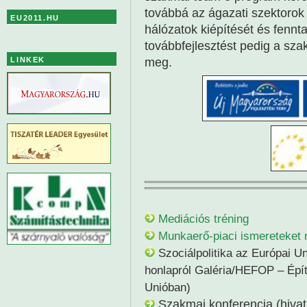
továbbá az ágazati szektorok 
EU2011.HU
hálózatok kiépítését és fennta
továbbfejlesztést pedig a sz
meg.
LINKEK
Mediációs tréning
Munkaerő-piaci ismereteket 
Szociálpolitika az Európai Un
honlapról Galéria/HEFOP – Épít
Unióban)
Szakmai konferencia (hivatk