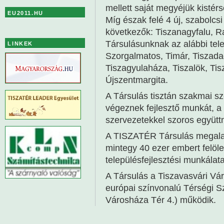
mellett saját megyéjük kistérs
EU2011.HU
Míg észak felé 4 új, szabolcs
következők: Tiszanagyfalu, R
Társulásunknak az alábbi tel
LINKEK
Szorgalmatos, Timár, Tiszada
Tiszagyulaháza, Tiszalök, Tis
Újszentmargita.
A Társulás tisztán szakmai sz
végeznek fejlesztő munkát, a t
szervezetekkel szoros együt
A TISZATÉR Társulás megalak
mintegy 40 ezer embert felölel
településfejlesztési munkálata
A Társulás a Tiszavasvári V
európai színvonalú Térségi S
Városháza Tér 4.) működik.