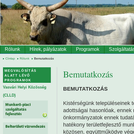
Ugrás a tartalomra
Rólunk
Hírek, pályázatok
Programok
Szolgáltatá
Címlap
Rólunk
Bemutatkozás
Bemutatkozás
MEGVALÓSÍTÁS
ALATT LÉVŐ
PROGRAMOK
Vasvári Helyi Közösség
BEMUTATKOZÁS
(CLLD)
Kistérségünk településeinek 
adottságai hasonlóak, ennek 
önkormányzatok ennek tudatá
hatékony területfejlesztő mu
közösen, együttműködve végez