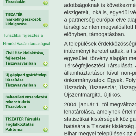
adottságoknak is következmén
elszigetelt, lokális, egyedül v
a partnerség európai elve ala
térségi szinten megvalósított
előnyben, támogatásban.
Turisztikai fejlesztés a
A települések érdekközösség
Nimród Vadásztársaságnál
intézményi keretet adtak, a t
egyesületi törvény alapján me
Térségfejlesztési Társulását
államháztartáson kívüli non-pr
önkormányzatok: Egyek, Folyá
Tiszadob, Tiszaeszlár, Tiszag
Újszentmargita, Újtikos.
2004. január 1.-től megváltozot
lehatárolása, amelynek értelm
statisztikai kistérségek közig
hatására a Tiszatér kistérsé
Bihar megyei települések az