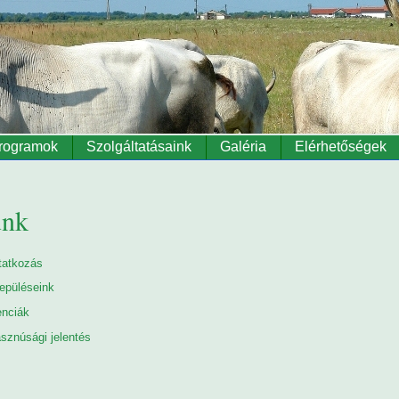
rogramok
Szolgáltatásaink
Galéria
Elérhetőségek
unk
atkozás
lepüléseink
enciák
sznúsági jelentés