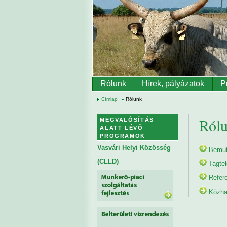
Ugrás a tartalomra
Rólunk
Hírek, pályázatok
P
Címlap
Rólunk
Ról
MEGVALÓSÍTÁS
ALATT LÉVŐ
PROGRAMOK
Vasvári Helyi Közösség
Bemut
(CLLD)
Tagte
Refer
Közha