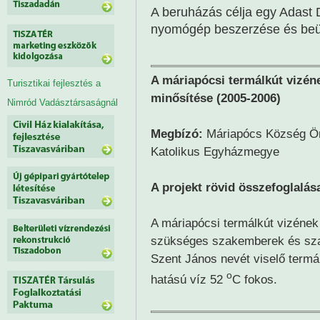
A beruházás célja egy Adast 
nyomógép beszerzése és beü
A máriapócsi termálkút vizén
Turisztikai fejlesztés a
minősítése (2005-2006)
Nimród Vadásztársaságnál
Megbízó:
Máriapócs Község Ön
Katolikus Egyházmegye
A projekt rövid összefoglalás
A máriapócsi termálkút vizének 
szükséges szakemberek és sza
Szent János nevét viselő termá
o
hatású víz 52
C fokos.