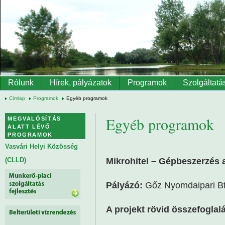
Ugrás a tartalomra
Rólunk
Hírek, pályázatok
Programok
Szolgáltatá
Címlap
Programok
Egyéb programok
Egyéb programok
MEGVALÓSÍTÁS
ALATT LÉVŐ
PROGRAMOK
Vasvári Helyi Közösség
Mikrohitel – Gépbeszerzés 
(CLLD)
Pályázó:
Gőz Nyomdaipari Bt
A projekt rövid összefoglal