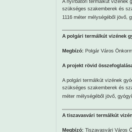
A nyírbátori termálkút vizének 
szükséges szakemberek és sza
1116 méter mélységéből jövő, g
A polgári termálkút vizének g
Megbízó:
Polgár Város Önkor
A projekt rövid összefoglalás
A polgári termálkút vizének gyó
szükséges szakemberek és sza
méter mélységéből jövő, gyógyí
A tiszavasvári termálkút vizé
Megbízó:
Tiszavasvári Város