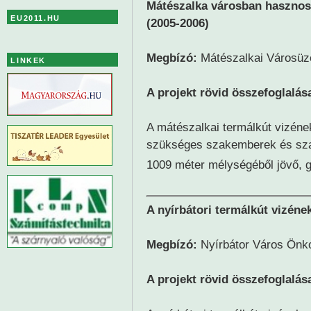
Mátészalka városban hasznosí
EU2011.HU
(2005-2006)
Megbízó:
Mátészalkai Városüze
LINKEK
A projekt rövid összefoglalás
A mátészalkai termálkút vizének
szükséges szakemberek és sza
1009 méter mélységéből jövő, 
A nyírbátori termálkút vizéne
Megbízó:
Nyírbátor Város Ön
A projekt rövid összefoglalás